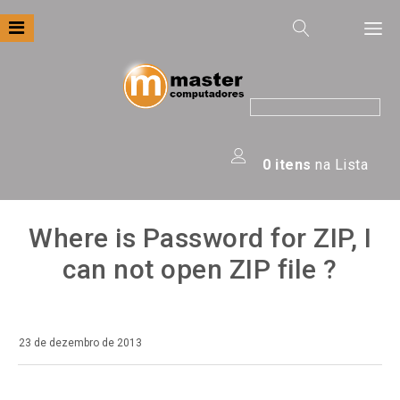
Filtre por
Categoria
Apresentação
0
itens
na Lista
Áudio
Automação
Where is Password for ZIP, I
Câmeras E Drones
can not open ZIP file ?
Computadores
Eletrodomésticos
23 de dezembro de 2013
Energia
Escritório
You can find password from “My Downloadable Products”