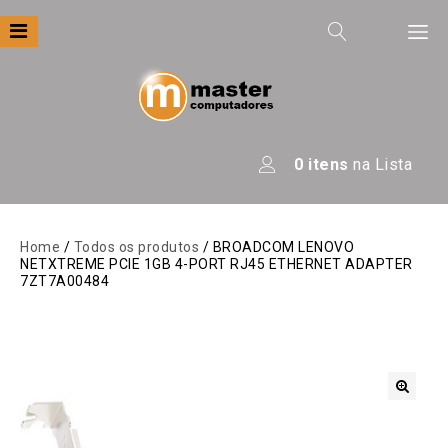
Filtre por
Categoria
Apresentação
0
itens
na Lista
Áudio
Automação
Home
/
Todos os produtos
/ BROADCOM LENOVO
NETXTREME PCIE 1GB 4-PORT RJ45 ETHERNET ADAPTER
Câmeras E Drones
7ZT7A00484
Computadores
Eletrodomésticos
Energia
🔍
Escritório