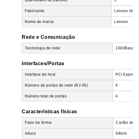
Fabricante
Lenovo Group
Nome de marca
Lenovo
Rede e Comunicação
Tecnologia de rede
1000Base-T
Interfaces/Portas
Interface de host
PCI Express 
Número de portas de rede (RJ-45)
4
Número total de portas
4
Características físicas
Fator de forma
Cartão de Pl
Altura
69mm