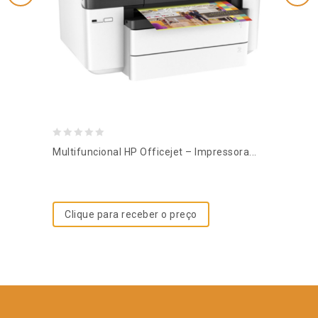
0
Multifuncional HP Officejet – Impressora...
out
of
5
Clique para receber o preço