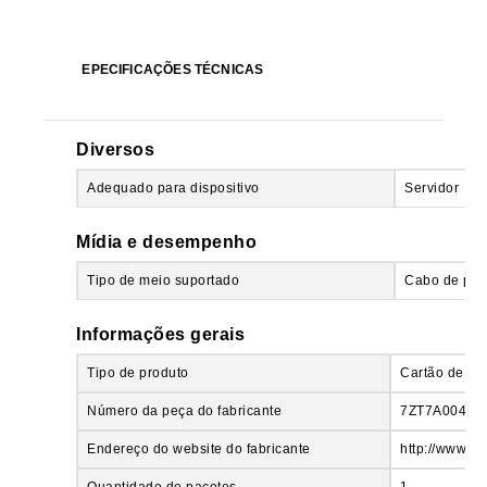
EPECIFICAÇÕES TÉCNICAS
Diversos
Adequado para dispositivo
Servidor
Mídia e desempenho
Tipo de meio suportado
Cabo de par
Informações gerais
Tipo de produto
Cartão de Gig
Número da peça do fabricante
7ZT7A00484
Endereço do website do fabricante
http://www.le
Quantidade de pacotes
1