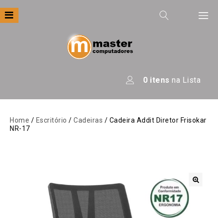
Filtre por
Categoria
Apresentação
0
itens
na Lista
Áudio
Automação
Home
/
Escritório
/
Cadeiras
/ Cadeira Addit Diretor Frisokar
NR-17
Câmeras E Drones
Computadores
Eletrodomésticos
Energia
🔍
Escritório