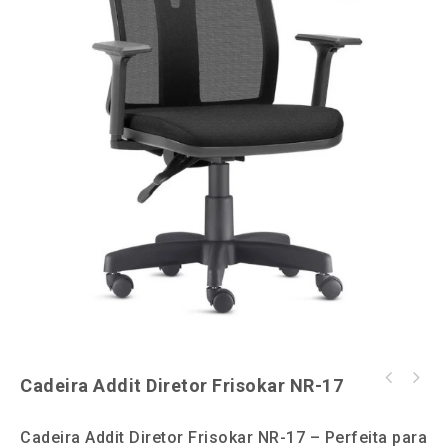
Hardware
Impressoras
Ver todas as Categorias
Cadeira Addit Diretor Frisokar NR-17
Cadeira Digitador com Lâmina Braço Regulável
Cadeira Digitador com lâmina revestida em
Giratória com Rodinhas
tecido, base giratória com regulagem de
Cadeira Addit Diretor Frisokar NR-17 – Perfeita para
altura a gás