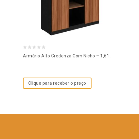
0
Armário Alto Credenza Com Nicho – 1,61...
out
of
5
Clique para receber o preço