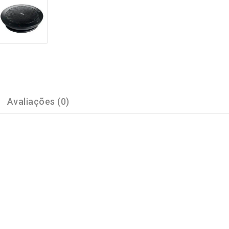
Avaliações (0)
 onde quer que esteja com o Jabra SPEAK, uma família de speake
a configuração simples. Com a Jabra, a colaboração nunca foi tã
 smartphone via cabo USB ou Bluetooth®. É só isso. Você está pro
em feedback ou eco. Mantenha as suas conversas fluindo para ma