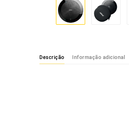
Descrição
Informação adicional
Aumente a produtividade e permaneça focado
assuntos de negócio com um som perfeito e um
Solução pronta para usar
Conecte o Jabra SPEAK ao seu PC, tablet ou
Qualidade de som incrível!
Para ter chamadas claras e conversações s
Ótima experiênca od usuário