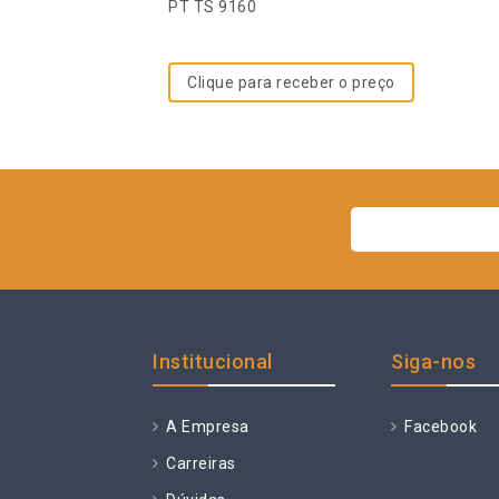
out
PT TS 9160
of
5
Clique para receber o preço
Institucional
Siga-nos
A Empresa
Facebook
Carreiras