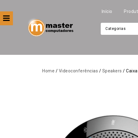
Início
Produ
Categorias
Filtre por
Categoria
Home
/
Videoconferências
/
Speakers
/ Caixa
Apresentação
Áudio
Automação
Câmeras E Drones
Computadores
Eletrodomésticos