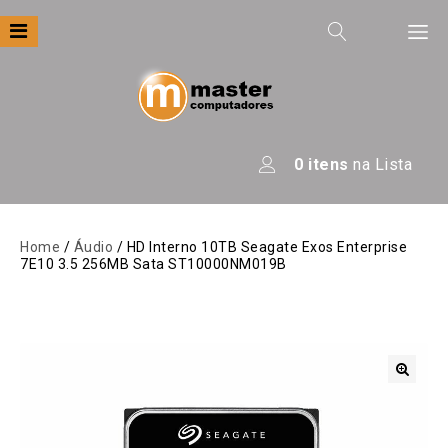
Filtre por
Categoria
Apresentação
0
itens
na Lista
Áudio
Automação
Home
/
Áudio
/ HD Interno 10TB Seagate Exos Enterprise
7E10 3.5 256MB Sata ST10000NM019B
Câmeras E Drones
Computadores
Eletrodomésticos
Energia
🔍
Escritório