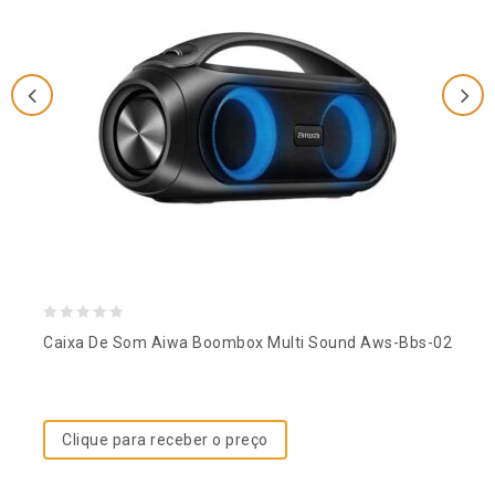
0
Caixa De Som Aiwa Boombox Multi Sound Aws-Bbs-02
out
of
5
Clique para receber o preço