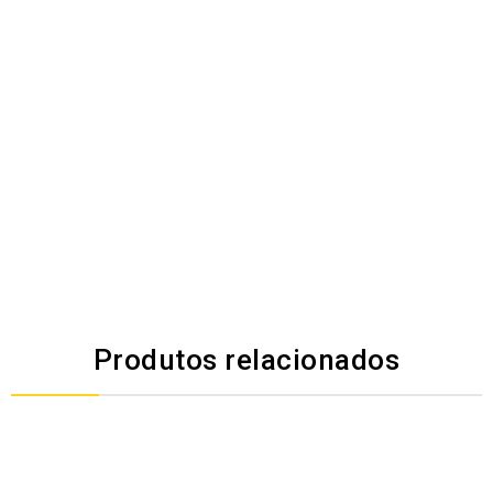
Buffer:
256MB
Marca:
Seagate
Produtos relacionados