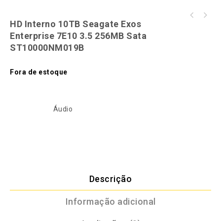
HD Interno 10TB Seagate Exos
HD Interno 10TB Seagate Skyhawk AI 3.5 256MB
Enterprise 7E10 3.5 256MB Sata
ST10000VE001
ST10000NM019B
Fora de estoque
SKU:
739982333
Categoria:
Áudio
Descrição
Informação adicional