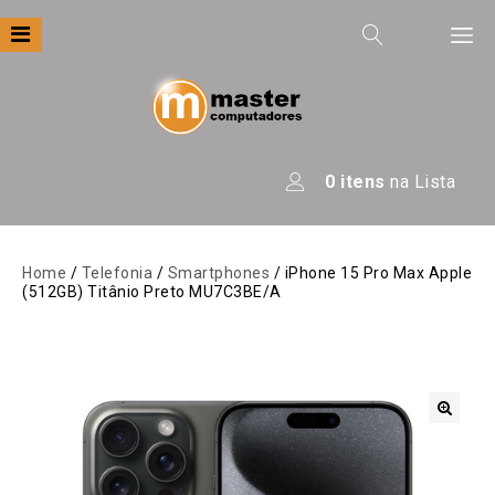
Filtre por
Categoria
Apresentação
0
itens
na Lista
Áudio
Automação
Home
/
Telefonia
/
Smartphones
/ iPhone 15 Pro Max Apple
(512GB) Titânio Preto MU7C3BE/A
Câmeras E Drones
Computadores
Eletrodomésticos
Energia
🔍
Escritório