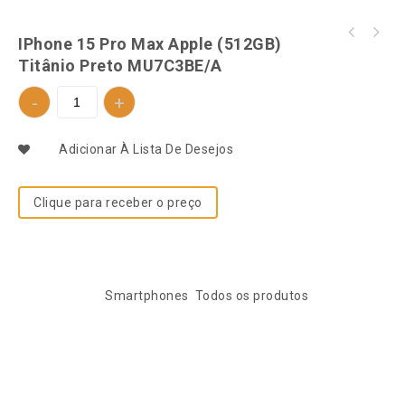
iPhone 15 Pro Max Apple (256GB) Titânio
IPhone 15 Pro Max Apple (512GB)
Preto MU773BE/A
Titânio Preto MU7C3BE/A
Adicionar À Lista De Desejos
Clique para receber o preço
SKU:
760039258
Categorias:
Smartphones
,
Todos os produtos