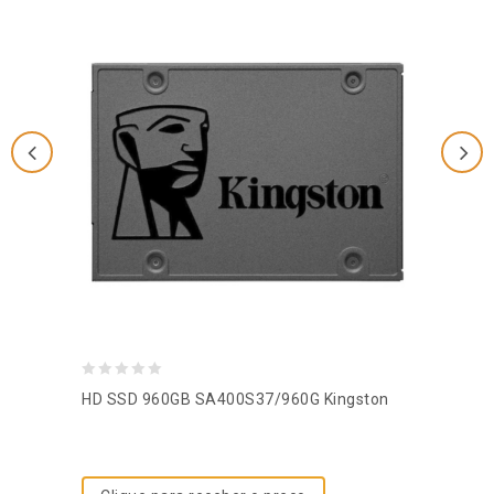
0
HD SSD 960GB SA400S37/960G Kingston
out
of
5