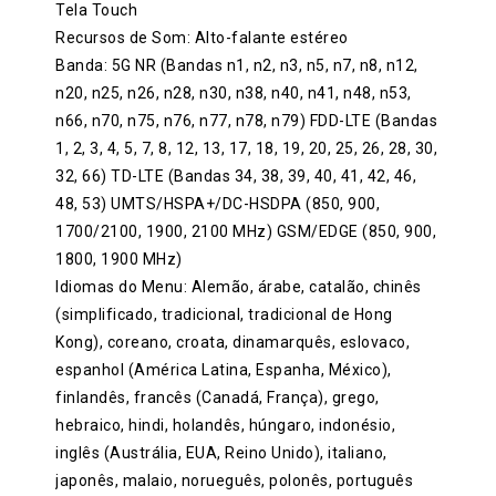
Tela Touch
Recursos de Som: Alto-falante estéreo
Banda: 5G NR (Bandas n1, n2, n3, n5, n7, n8, n12,
n20, n25, n26, n28, n30, n38, n40, n41, n48, n53,
n66, n70, n75, n76, n77, n78, n79) FDD-LTE (Bandas
1, 2, 3, 4, 5, 7, 8, 12, 13, 17, 18, 19, 20, 25, 26, 28, 30,
32, 66) TD-LTE (Bandas 34, 38, 39, 40, 41, 42, 46,
48, 53) UMTS/HSPA+/DC-HSDPA (850, 900,
1700/2100, 1900, 2100 MHz) GSM/EDGE (850, 900,
1800, 1900 MHz)
Idiomas do Menu: Alemão, árabe, catalão, chinês
(simplificado, tradicional, tradicional de Hong
Kong), coreano, croata, dinamarquês, eslovaco,
espanhol (América Latina, Espanha, México),
finlandês, francês (Canadá, França), grego,
hebraico, hindi, holandês, húngaro, indonésio,
inglês (Austrália, EUA, Reino Unido), italiano,
japonês, malaio, norueguês, polonês, português