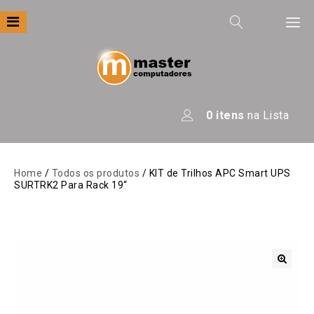
Filtre por
Categoria
Apresentação
0
itens
na Lista
Áudio
Automação
Home
/
Todos os produtos
/ KIT de Trilhos APC Smart UPS
SURTRK2 Para Rack 19“
Câmeras E Drones
Computadores
Eletrodomésticos
Energia
🔍
Escritório