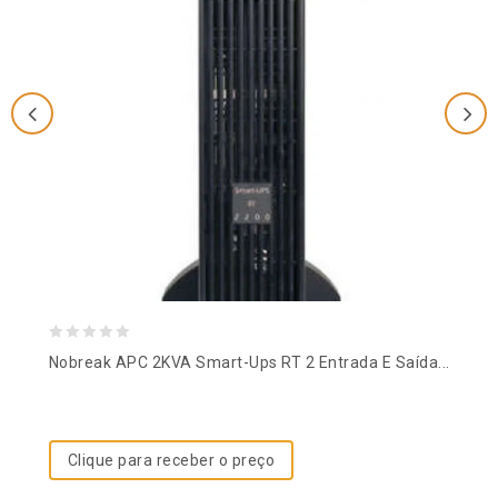
0
Nobreak APC 2KVA Smart-Ups RT 2 Entrada E Saída...
out
of
5
Clique para receber o preço