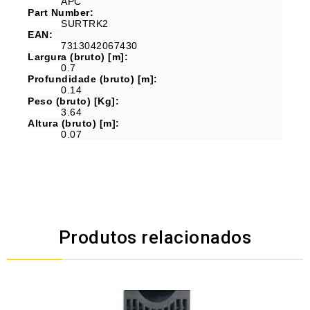
APC
Part Number:
SURTRK2
EAN:
7313042067430
Largura (bruto) [m]:
0.7
Profundidade (bruto) [m]:
0.14
Peso (bruto) [Kg]:
3.64
Altura (bruto) [m]:
0.07
Produtos relacionados