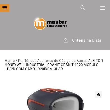
Filtre por
Categoria
Apresentação
0
itens
na Lista
Áudio
Automação
Home
/
Periféricos
/
Leitores de Código de Barras
/ LEITOR
HONEYWELL INDUSTRIAL GRANIT GRANIT 1920 MODULO
Câmeras E Drones
1D/2D COM CABO 1920IDPM-3USB
Computadores
Eletrodomésticos
Energia
🔍
Escritório