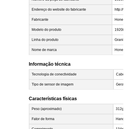
Endereço do website do fabricante
http://w
Fabricante
Honeywell
Modelo do produto
1920i
Linha do produto
Granit
Nome de marca
Honeywe
Informação técnica
Tecnologia de conectividade
Cabo
Tipo de sensor de imagem
Gerador
Características físicas
Peso (aproximado)
312g
Fator de forma
Handhe
Comprimento
134mm