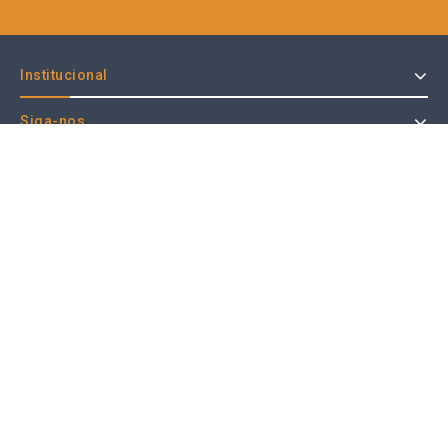
Institucional
Siga-nos
Veja Mais
Ajuda
Produtos por tipo:
Copyright © 2026 Master Computadores - Desenvolvido por
BH Softwares