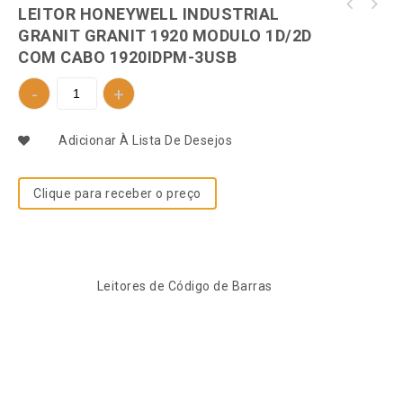
LEITOR HONEYWELL INDUSTRIAL GRANIT 3 METROS
LEITOR HONEYWELL INDUSTRIAL
LEITOR HONEYWELL INDUSTRIAL GRANIT LEITOR
SR SCANNER 1D/2D 1990ISR-3USB-R
GRANIT GRANIT 1920 MODULO 1D/2D
GRANIT XP BLUETOOTH CABO USB 1991IXR-3USB-5-
COM CABO 1920IDPM-3USB
R
Adicionar À Lista De Desejos
Clique para receber o preço
SKU:
730641989
Categoria:
Leitores de Código de Barras