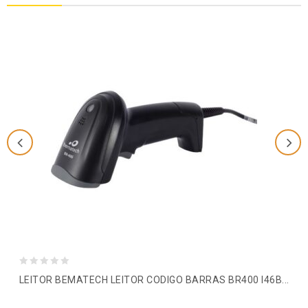
0
LEITOR BEMATECH LEITOR CODIGO BARRAS BR400 I46B...
out
of