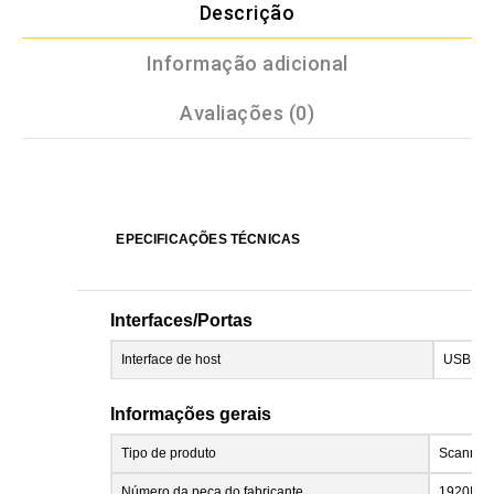
Descrição
Informação adicional
Avaliações (0)
EPECIFICAÇÕES TÉCNICAS
Interfaces/Portas
Interface de host
USB
Informações gerais
Tipo de produto
Scanner 
Número da peça do fabricante
1920ID