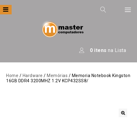
Filtre por
Categoria
Apresentação
0
itens
na Lista
Áudio
Automação
Home
/
Hardware
/
Memórias
/ Memoria Notebook Kingston
16GB DDR4 3200MHZ 1.2V KCP432SS8/
Câmeras E Drones
Computadores
Eletrodomésticos
Energia
🔍
Escritório