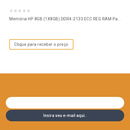
0
Memória HP 8GB (1X8GB) DDR4-2133 ECC REG RAM Pa...
out
of
5
Clique para receber o preço