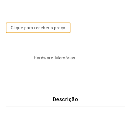
Kingston 16GB DDR4 3200MHz, ideal para multitarefas e
máxima velocidade.
Clique para receber o preço
SKU:
KCP432SS8/
Categorias:
Hardware
,
Memórias
Descrição