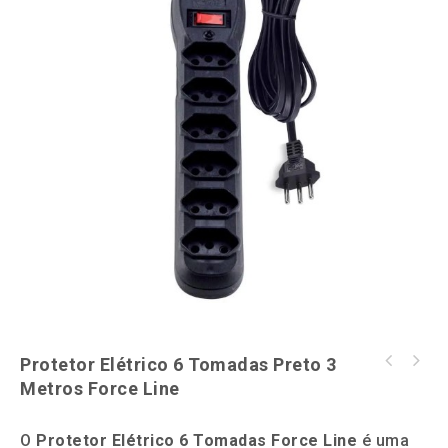
Hardware
Impressoras
Ver todas as Categorias
Protetor Elétrico 6 Tomadas Preto 3
Kit de Trilhos SRV APC Para Rack 900MM -
Metros Force Line
Filtro de linha com protetor contra surtos
SRVRK2
(DPS) - 127/220 volts - 10 amperes - 5
tomadas - 3 pinos - iCLAMPER Energia 5
O
Protetor Elétrico 6 Tomadas Force Line
é uma