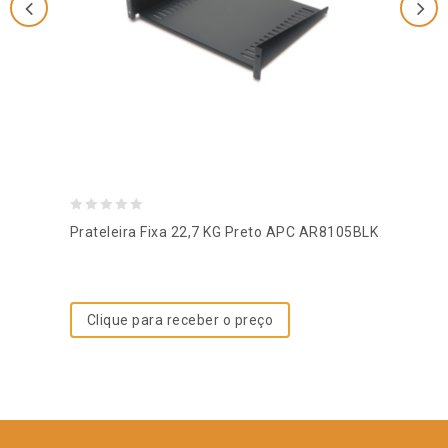
0
Prateleira Fixa 22,7 KG Preto APC AR8105BLK
out
of
5
Clique para receber o preço