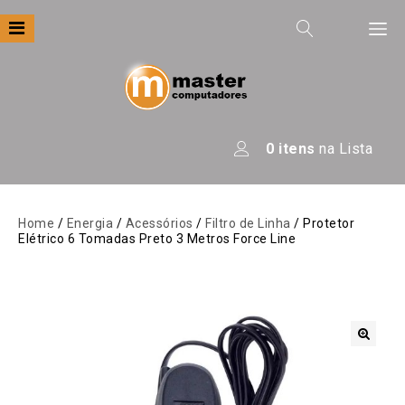
Filtre por
Categoria
Apresentação
0
itens
na Lista
Áudio
Automação
Home
/
Energia
/
Acessórios
/
Filtro de Linha
/ Protetor
Elétrico 6 Tomadas Preto 3 Metros Force Line
Câmeras E Drones
Computadores
Eletrodomésticos
Energia
🔍
Escritório