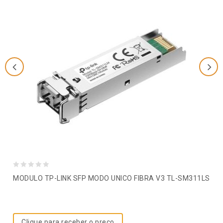
0
MODULO TP-LINK SFP MODO UNICO FIBRA V3 TL-SM311LS
out
of
5
Clique para receber o preço