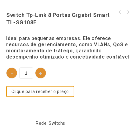
Switch Tp-Link 8 Portas Gigabit Smart
TECLADO APPLE MAGIC KB PRETO IPAD PRO 12 5
TL-SG108E
GERACAO MJQK3BZ/A
Ideal para pequenas empresas. Ele oferece
recursos de gerenciamento
, como
VLANs
,
QoS
e
monitoramento de tráfego
, garantindo
desempenho otimizado
e
conectividade confiável
.
Clique para receber o preço
SKU:
739995685
Categorias:
Rede
,
Switchs