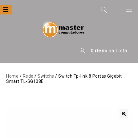
Filtre por
Categoria
Apresentação
0
itens
na Lista
Áudio
Automação
Home
/
Rede
/
Switchs
/ Switch Tp-link 8 Portas Gigabit
Smart TL-SG108E
Câmeras E Drones
Computadores
Eletrodomésticos
Energia
🔍
Escritório