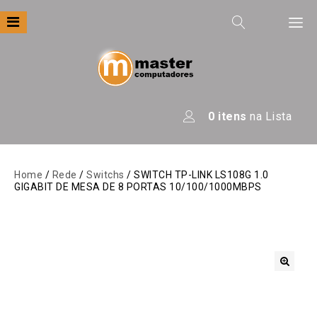
Filtre por
Categoria
Apresentação
0
itens
na Lista
Áudio
Automação
Home
/
Rede
/
Switchs
/ SWITCH TP-LINK LS108G 1.0
GIGABIT DE MESA DE 8 PORTAS 10/100/1000MBPS
Câmeras E Drones
Computadores
Eletrodomésticos
Energia
🔍
Escritório