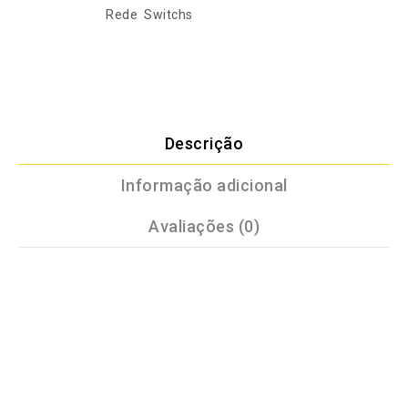
Categorias:
Rede
,
Switchs
Descrição
Informação adicional
Avaliações (0)
CARACTERÍSTICAS DO PRODUTO
Portas RJ45 de Autonegociação 10/100/1000Mbps
suporta (Auto MDI/MDIX). Tecnologia TP-Link Green
que economiza energia. Controle de Fluxo IEEE 802.3
fornece transferência de dados confiável. Design com