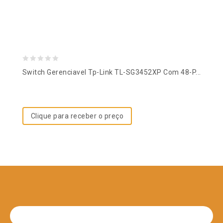
0
Switch Gerenciavel Tp-Link TL-SG3452XP Com 48-P...
out
of
5
Clique para receber o preço