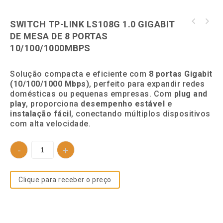
SWITCH TP-LINK LS108G 1.0 GIGABIT
SWITCH TP-LINK T1600G - 28PS SMART GIGABIT
DE MESA DE 8 PORTAS
SWITCH TP-LINK LS1008G 1.0 GIGABIT DE MESA
COM 24 PORTAS
DE 8 PORTAS 10/100/1000MBPS - TPN0216
10/100/1000MBPS
Solução compacta e eficiente com
8 portas Gigabit
(10/100/1000 Mbps)
, perfeito para expandir redes
domésticas ou pequenas empresas. Com
plug and
play
, proporciona
desempenho estável
e
instalação fácil
, conectando múltiplos dispositivos
com alta velocidade.
Clique para receber o preço
SKU:
4277