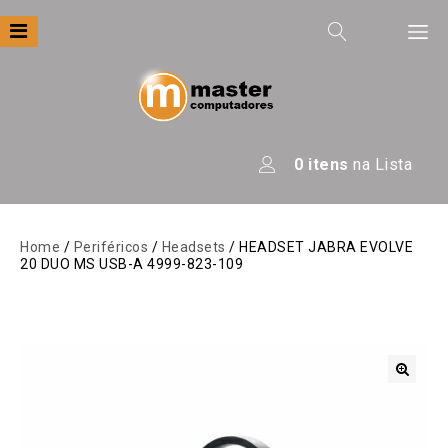
Filtre por
Categoria
Apresentação
0
itens
na Lista
Áudio
Automação
Home
/
Periféricos
/
Headsets
/ HEADSET JABRA EVOLVE
20 DUO MS USB-A 4999-823-109
Câmeras E Drones
Computadores
Eletrodomésticos
Energia
🔍
Escritório