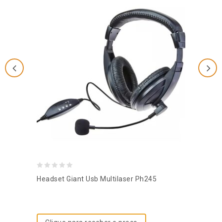
0
Headset Giant Usb Multilaser Ph245
out
of
5