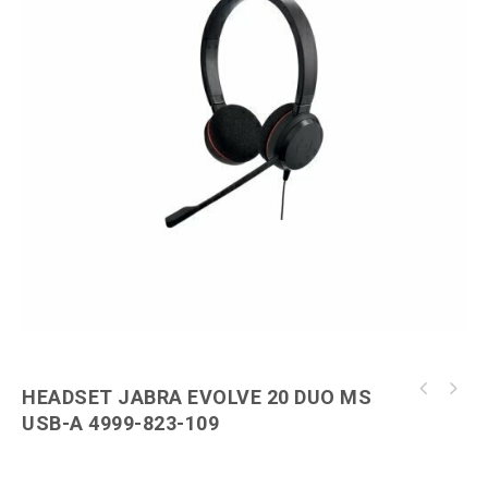
Hardware
Impressoras
Ver todas as Categorias
HEADSET JABRA EVOLVE 20 DUO MS
HEADSET JABRA EVOLVE 20 MONO MS USB-A 4993-
USB-A 4999-823-109
823-109
Transforme sua produtividade com o Headset Jabra Evolve