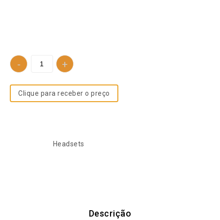
20 Duo MS USB-A: som cristalino, microfone com
cancelamento de ruído e conforto para manter o foco em
suas tarefas. A escolha ideal para profissionais que buscam
desempenho e clareza.
Clique para receber o preço
SKU:
757874435
Categoria:
Headsets
Descrição