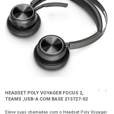
Hardware
Impressoras
Ver todas as Categorias
HEADSET POLY VOYAGER FOCUS 2,
HEADSET POLY VOYAGER FOCUS 2 USB-A, STEREO,
HEADSET POLY W8210S,SAVI 3 EM1 OTH
UC, BT, S/ BASE 213726-02
TEAMS ,USB-A COM BASE 213727-02
MONO,UC,DECT 207309-06
Eleve suas chamadas com o Headset Poly Voyager