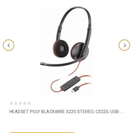
0
HEADSET POLY BLACKWIRE 3220 STEREO, C3220, USB-...
out
of
5