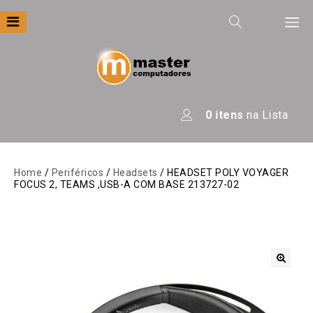
Filtre por
Categoria
Apresentação
0
itens
na Lista
Áudio
Automação
Home
/
Periféricos
/
Headsets
/ HEADSET POLY VOYAGER
FOCUS 2, TEAMS ,USB-A COM BASE 213727-02
Câmeras E Drones
Computadores
Eletrodomésticos
Energia
🔍
Escritório