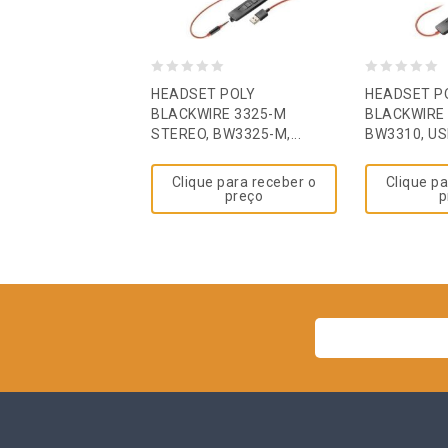
0
0
HEADSET POLY
HEADSET P
out
out
BLACKWIRE 3325-M
BLACKWIRE 
STEREO, BW3325-M,...
BW3310, US
of
of
5
5
Clique para receber o
Clique pa
preço
p