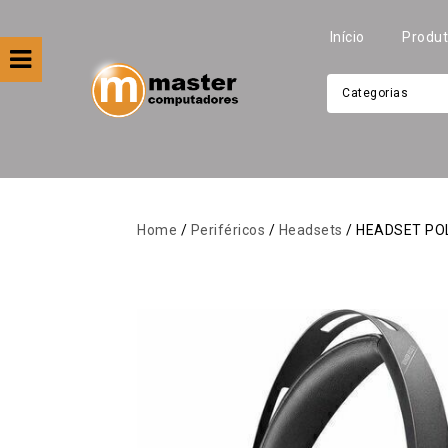
Início
Produ
Categorias
Filtre por
Categoria
Home
/
Periféricos
/
Headsets
/ HEADSET POL
Apresentação
Áudio
Automação
Câmeras E Drones
Computadores
Eletrodomésticos