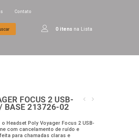
as
Contato
0
itens
na Lista
GER FOCUS 2 USB-
HEADSET POLY VOYAGER 5200 USB-A MONO, BT700,
S/ BASE 213726-02
HEADSET POLY VOYAGER FOCUS 2, TEAMS ,USB-A
C/ CHARGE CASE 206110-102
COM BASE 213727-02
 o Headset Poly Voyager Focus 2 USB-
ne com cancelamento de ruído e
rfeita para chamadas claras e