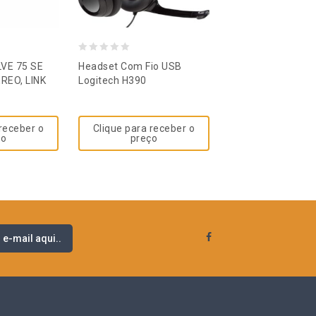
0
0
VE 75 SE
Headset Com Fio USB
HEADSET POLY V
out
out
REO, LINK
Logitech H390
5200 USB-A MONO
C/...
of
of
5
5
 receber o
Clique para receber o
Clique para re
ço
preço
preço