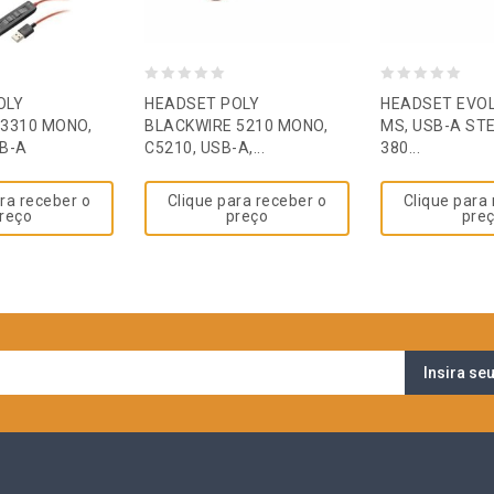
0
0
OLY
HEADSET POLY
HEADSET EVOL
out
out
3310 MONO,
BLACKWIRE 5210 MONO,
MS, USB-A STE
B-A
C5210, USB-A,...
380...
of
of
5
5
ra receber o
Clique para receber o
Clique para
reço
preço
pre